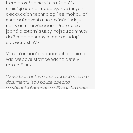
které prostřednictvím služeb Wix
umisťují cookies nebo využívají jiných
sledovacích technologií, se mohou při
shromažďování a uchovávání údajů
řídit vlastními zásadami. Protože se
jedná o externí služby, nejsou zahrnuty
do Zásad ochrany osobních údajů
společnosti Wix.
Více informací o souborech cookie a
vaší webové stránce Wix najdete v
tomto
článku
.
Vysvětlení a informace uvedené v tomto
dokumentu jsou pouze obecná
vysvětlení, informace a příklady. Na tento
článek byste neměli spoléhat jako na
právní radu nebo jako na doporučení, co
byste měli opravdu udělat.
Doporučujeme vám, abyste pro lepší
porozumění a pomoc s tvorbou
vlastních Zásad používání souborů
cookie vyhledali právní poradenství.