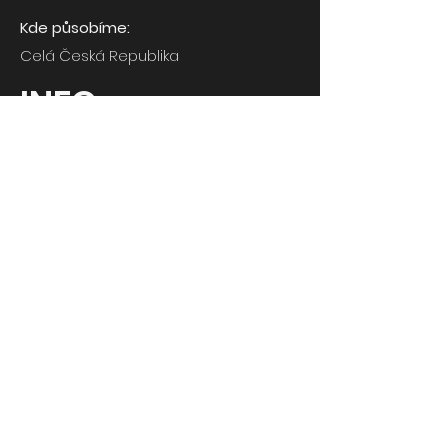
Kde působíme:
Celá Česká Republika
INFO
stavbyjokas@seznam.cz
+420 606 855 472
Mladá Boleslav - Kosmonosy ,
Průmyslová 862 PSČ 293 06