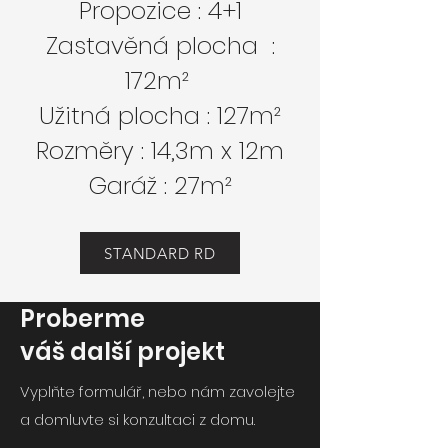
Propozice : 4+1
Zastavěná plocha :
172m²
Užitná plocha : 127m²
Rozměry : 14,3m x 12m
Garáž : 27m²
STANDARD RD
Proberme
váš další projekt
Vyplňte formulář, nebo nám zavolejte
a domluvte si konzultaci z domu
.