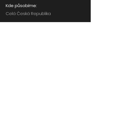
Kde působíme:
Celá Česká Republika
INFO
stavbyjokas@seznam.cz
+420 606 855 472
Mladá Boleslav - Kosmonosy ,
Průmyslová 862 PSČ 293 06