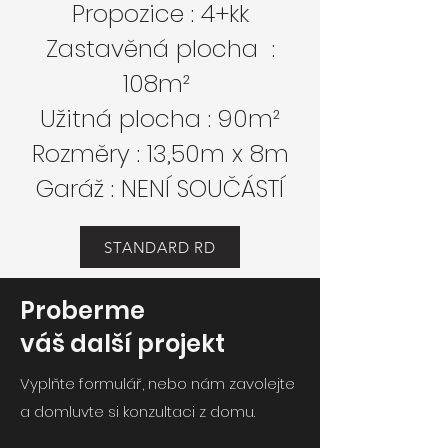
Propozice : 4+kk
Zastavěná plocha :
108m²
Užitná plocha : 90m²
Rozměry : 13,50m x 8m
Garáž : NENÍ SOUČÁSTÍ
STANDARD RD
Proberme
váš další projekt
Vyplňte formulář, nebo nám zavolejte
a domluvte si konzultaci z domu
.